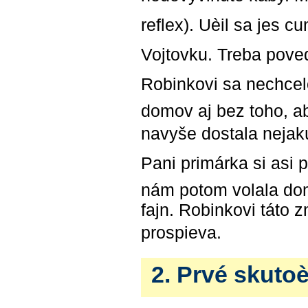
reflex). Uèil sa jes 
Vojtovku. Treba poved
Robinkovi sa nechcelo
domov aj bez toho, ab
navyše dostala nejak
Pani primárka si asi 
nám potom volala dom
fajn. Robinkovi táto
prospieva.
2. Prvé skutoè