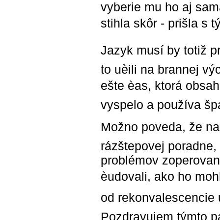
vyberie mu ho aj sama
stihla skôr - prišla s
Jazyk musí by totiž 
to uèili na brannej v
ešte èas, ktorá obsa
vyspelo a používa šp
Možno poveda, že nap
rázštepovej poradne,
problémov zoperovaný
èudovali, ako ho mohli
od rekonvalescencie 
Pozdravujem týmto pa