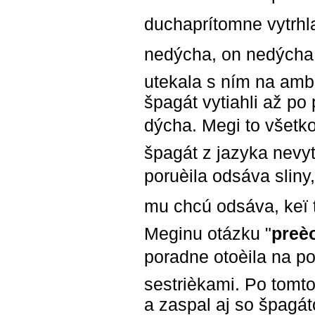
duchaprítomne vytrhl
nedýcha, on nedýcha!"
utekala s ním na ambu
špagát vytiahli až po
dýcha. Megi to všet
špagát z jazyka nevyt
poruèila odsáva slin
mu chcú odsáva, keï 
Meginu otázku "
preèo
poradne otoèila na po
sestrièkami. Po tomt
a zaspal aj so špagát