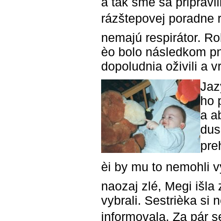
a tak sme sa pripravil
rázštepovej poradne r
nemajú respirátor. Ro
èo bolo následkom pn
dopoludnia oživili a v
Jaz
ho 
a a
dus
pre
èi by mu to nemohli v
naozaj zlé, Megi išla
vybrali. Sestrièka si
informovala. Za pár s