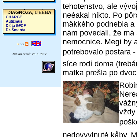
tehotenstvo, ale vývo
DIAGNÓZA, LIEÈBA
neèakal nikto. Po pô
CHARGE
Autizmus
mäkkého podnebia a h
Diéta GFCF
Dr. Šmarda
nám povedali, že má š
nemocnice. Megi by aj
potrebovalo postara -
Aktualizované: 26. 1. 2012
síce rodí doma (treb
matka prešla po dvoc
Robin
Nerea
vážn
vždy 
pošk
nedovyvinuté kåby. Mu