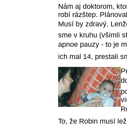
Nám aj doktorom, ktor
robí rázštep. Plánova
Musí by zdravý. Lenže
sme v kruhu (všimli s
apnoe pauzy - to je m
ich mal 14, prestali s
Pr
do
p
v
R
To, že Robin musí le