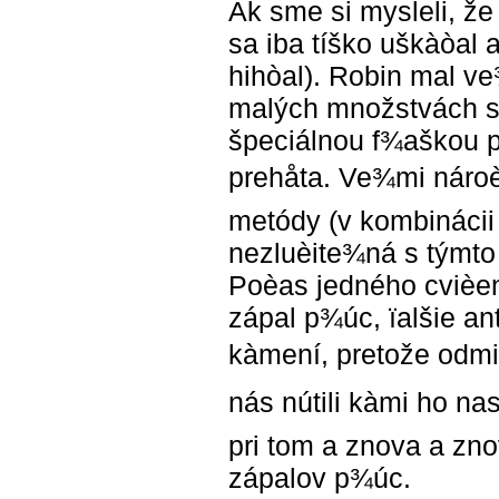
Ak sme si mysleli, ž
sa iba tíško uškàòal a
hihòal). Robin mal v
malých množstvách sm
špeciálnou f¾aškou pr
prehåta. Ve¾mi nároè
metódy (v kombinácii 
nezluèite¾ná s týmto 
Poèas jedného cvièeni
zápal p¾úc, ïalšie ant
kàmení, pretože odmi
nás nútili kàmi ho n
pri tom a znova a zn
zápalov p¾úc.