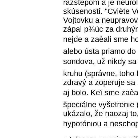
rázštepom a je neuro
skúsenosti. "Cviète Vo
Vojtovku a neupravov
zápal p¾úc za druhým.
nejde a zaèali sme ho
alebo ústa priamo do 
sondova, už nikdy sa 
kruhu (správne, toho 
zdravý a zoperuje sa
aj bolo. Keï sme zaèa
špeciálne vyšetrenie 
ukázalo, že naozaj to
hypotóniou a neschopn