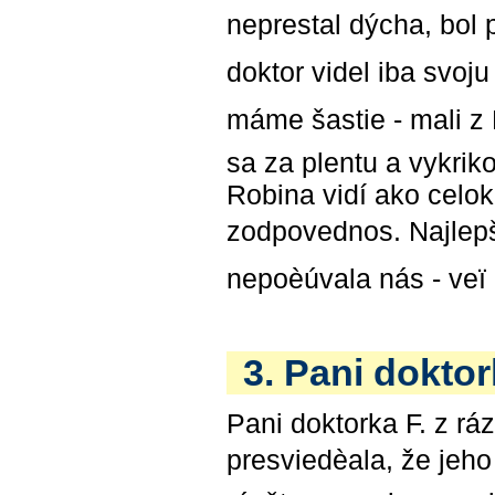
neprestal dýcha, bol
doktor videl iba svoj
máme šastie - mali z
sa za plentu a vykrikov
Robina vidí ako celo
zodpovednos. Najlepš
nepoèúvala nás - veï 
3. Pani dokto
Pani doktorka F. z r
presviedèala, že jeho