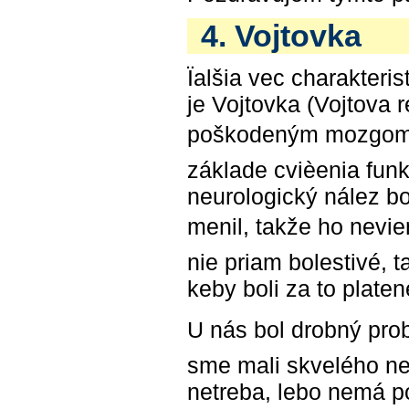
4. Vojtovka
Ïalšia vec charakteris
je Vojtovka (Vojtova 
poškodeným mozgom, 
základe cvièenia fun
neurologický nález bo
menil, takže ho neviem
nie priam bolestivé, t
keby boli za to platen
U nás bol drobný prob
sme mali skvelého ne
netreba, lebo nemá 