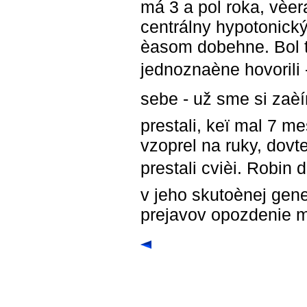
má 3 a pol roka, vèer
centrálny hypotonick
èasom dobehne. Bol to
jednoznaène hovorili 
sebe - už sme si zaèí
prestali, keï mal 7 m
vzoprel na ruky, dovt
prestali cvièi. Robin
v jeho skutoènej gen
prejavov opozdenie m