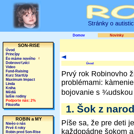
Stránky o autisti
Domov
Novinky
SON-RISE
Úvod
Princípy
Èo máme nového
Dobrovo¾níci
Úvod
Video
Fund-Raising
Prvý rok Robinovho ži
Kurz StartUp
Maximum Impact
problémami: kàmenie,
Linda
Kniha
bojovanie s ¾udskou 
Médiá
Ïalšie rodiny
Podporte nás: 2%
Filozofia
1. Šok z naro
ROBIN a MY
Píše sa, že pre deti 
Nieèo o nás
Prvé 4 roky
každopádne šokom aj 
Robin pred Son-Rise