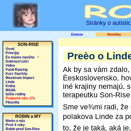
Stránky o autisti
Domov
Novinky
SON-RISE
Úvod
Preèo o Lind
Princípy
Èo máme nového
Dobrovo¾níci
Video
Ak by sa vám zdalo,
Fund-Raising
Kurz StartUp
Èeskoslovensko, hovo
Maximum Impact
Linda
iné krajiny nemajú, s
Kniha
Médiá
terapeutku Son-Rise
Ïalšie rodiny
Podporte nás: 2%
Filozofia
Sme ve¾mi radi, že 
poïakova Linde za p
ROBIN a MY
Nieèo o nás
Prvé 4 roky
to, že je taká, aká je
Robin pred Son-Rise