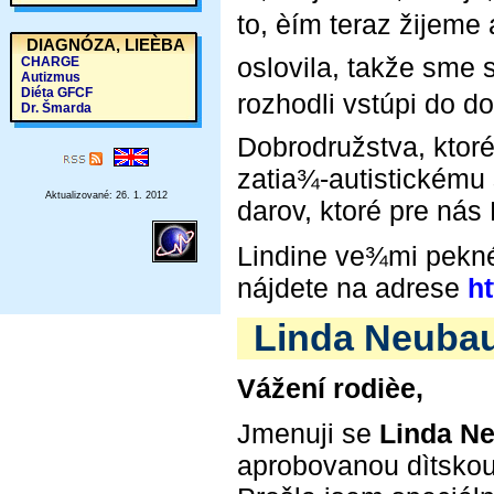
to, èím teraz žijeme
DIAGNÓZA, LIEÈBA
oslovila, takže sme 
CHARGE
Autizmus
Diéta GFCF
rozhodli vstúpi do
Dr. Šmarda
Dobrodružstva, ktor
zatia¾-autistickému 
Aktualizované: 26. 1. 2012
darov, ktoré pre ná
Lindine ve¾mi pekné
nájdete na adrese
ht
Linda Neuba
Vážení rodièe,
Jmenuji se
Linda N
aprobovanou dìtsko