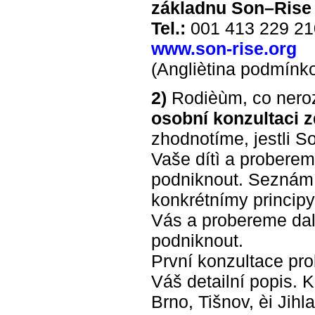
základnu Son–Rise
Tel.:
001 413 229 21
www.son-rise.org
(Angliètina podmínk
2)
Rodièùm, co neroz
osobní konzultaci 
zhodnotíme, jestli S
Vaše dítì a proberem
podniknout. Seznámí
konkrétnímy princip
Vás a probereme dalš
podniknout.
První konzultace pro
Váš detailní popis. 
Brno, Tišnov, èi Jihl