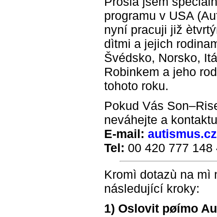
Prošla jsem speciál
programu v USA (Aut
nyní pracuji již ètvr
dìtmi a jejich rodin
Švédsko, Norsko, Itá
Robinkem a jeho rodi
tohoto roku.
Pokud Vás Son–Rise 
neváhejte a kontaktu
E-mail:
autismus.c
Tel:
00 420 777 148
Kromì dotazù na mì m
následující kroky:
1) Oslovit pøímo A