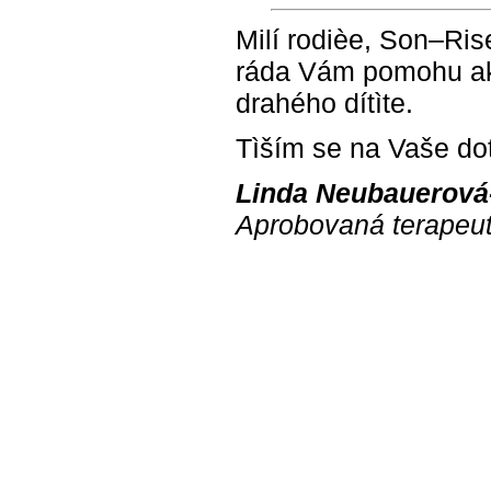
Milí rodièe, Son–Ris
ráda Vám pomohu akt
drahého dítìte.
Tìším se na Vaše do
Linda Neubauerová
Aprobovaná terapeut