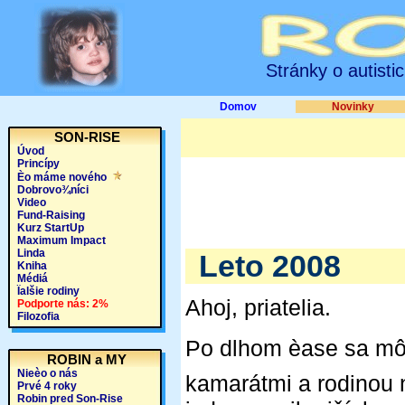
Stránky o autisti
Domov
Novinky
SON-RISE
Úvod
Princípy
Èo máme nového
Dobrovo¾níci
Video
Fund-Raising
Kurz StartUp
Maximum Impact
Linda
Leto 2008
Kniha
Médiá
Ïalšie rodiny
Ahoj, priatelia.
Podporte nás: 2%
Filozofia
Po dlhom èase sa môže
ROBIN a MY
Nieèo o nás
kamarátmi a rodinou n
Prvé 4 roky
Robin pred Son-Rise