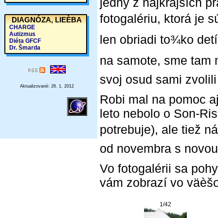
jedny z najkrajších p
fotogalériu, ktorá je 
DIAGNÓZA, LIEÈBA
CHARGE
Autizmus
len obriadi to¾ko det
Diéta GFCF
Dr. Šmarda
na samote, sme tam ma
svoj osud sami zvolil
Aktualizované: 26. 1. 2012
Robi mal na pomoc aj
leto nebolo o Son-Ris
potrebuje), ale tiež 
od novembra s novou 
Vo fotogalérii sa poh
vám zobrazí vo väèšo
1/42