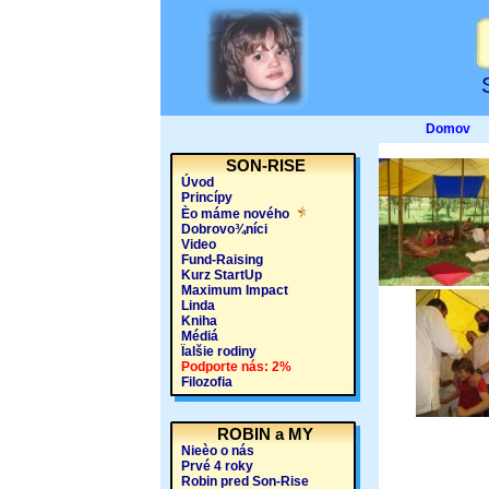
Domov
SON-RISE
Úvod
Princípy
Èo máme nového
Dobrovo¾níci
Video
Fund-Raising
Kurz StartUp
Maximum Impact
Linda
Kniha
Médiá
Ïalšie rodiny
Podporte nás: 2%
Filozofia
ROBIN a MY
Nieèo o nás
Prvé 4 roky
Robin pred Son-Rise