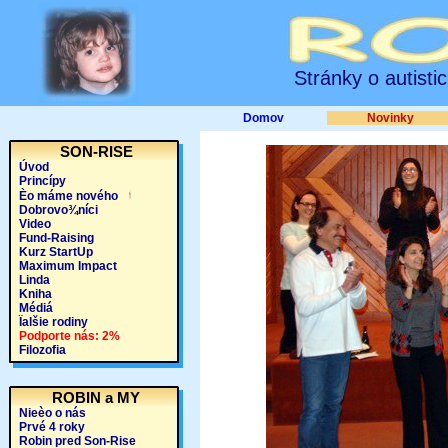
Stránky o autisti
Domov
Novinky
SON-RISE
Úvod
Princípy
Èo máme nového
Dobrovo¾níci
Video
Fund-Raising
Kurz StartUp
Maximum Impact
Linda
Kniha
Médiá
Ïalšie rodiny
Podporte nás: 2%
Filozofia
ROBIN a MY
Nieèo o nás
Prvé 4 roky
Robin pred Son-Rise