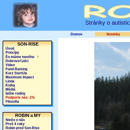
Stránky o autisti
Domov
Novinky
SON-RISE
Úvod
Princípy
Èo máme nového
Dobrovo¾níci
Video
Fund-Raising
Kurz StartUp
Maximum Impact
Linda
Kniha
Médiá
Ïalšie rodiny
Podporte nás: 2%
Filozofia
ROBIN a MY
Nieèo o nás
Prvé 4 roky
Robin pred Son-Rise