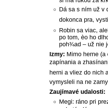
si ma rukou za krk
Dá sa s ním už v d
dokonca pra, vyst
Robin sa viac, al
po tom, èo ho dlho
poh¾ad – už nie je
Izmy:
Mimo herne (a o
zapínania a zhasínania
herni a vliez do nic
vymysleli na ne zamyk
Zaujímavé udalosti:
Megi: ráno pri pre