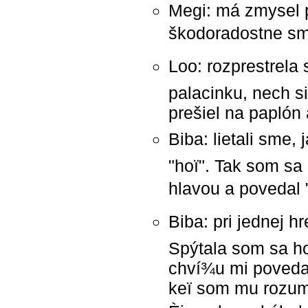
Megi: má zmysel p
škodoradostne smi
Loo: rozprestrela
palacinku, nech s
prešiel na paplón 
Biba: lietali sme,
"hoï". Tak som sa 
hlavou a povedal "l
Biba: pri jednej h
Spýtala som sa ho
chví¾u mi povedal
keï som mu rozum