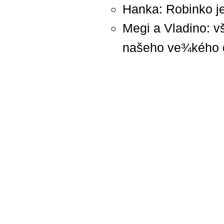
Hanka: Robinko je
Megi a Vladino: v
našeho ve¾kého d