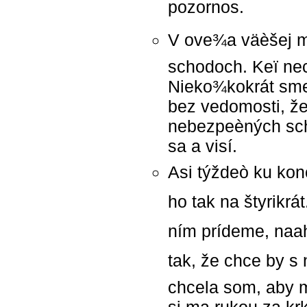
pozornos.
V ove¾a väèšej m
schodoch. Keï ne
Nieko¾kokrát sme h
bez vedomosti, že
nebezpeèných sch
sa a visí.
Asi týždeò ku kon
ho tak na štyrikrá
ním prídeme, naa
tak, že chce by s
chcela som, aby m