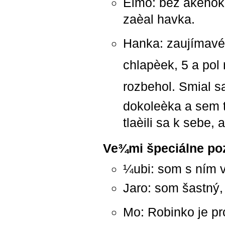
Èimo: bez akéhoko
zaèal havka.
Hanka: zaujímavé b
chlapèek, 5 a pol 
rozbehol. Smial s
dokoleèka a sem t
tlaèili sa k sebe,
Ve¾mi špeciálne p
¼ubi: som s ním 
Jaro: som šastný,
Mo: Robinko je pro