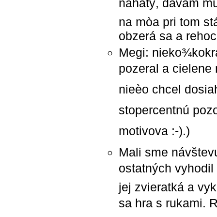
nahatý, dávam mu 
na mòa pri tom st
obzerá sa a rehoc
Megi: nieko¾kokrá
pozeral a cielene
nieèo chcel dosia
stopercentnú pozor
motivova :-).)
Mali sme návštevu
ostatných vyhodil 
jej zvieratká a vy
sa hra s rukami. 