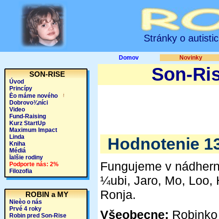
Stránky o autisti
Domov
Novinky
Son-Ris
SON-RISE
Úvod
Princípy
Èo máme nového
Dobrovo¾níci
Video
Fund-Raising
Kurz StartUp
Maximum Impact
Linda
Hodnotenie 13 
Kniha
Médiá
Ïalšie rodiny
Fungujeme v nádhern
Podporte nás: 2%
Filozofia
¼ubi, Jaro, Mo, Loo, 
Ronja.
ROBIN a MY
Nieèo o nás
Prvé 4 roky
Všeobecne:
Robinko 
Robin pred Son-Rise