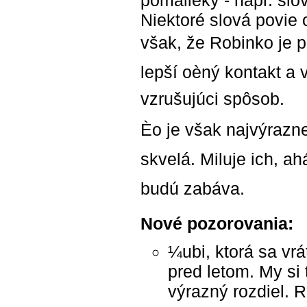
pomalièky - napr. sl
Niektoré slová povie
však, že Robinko je pr
lepší oèný kontakt a 
vzrušujúci spôsob.
Èo je však najvýraznej
skvelá. Miluje ich, a
budú zabáva.
Nové pozorovania:
¼ubi, ktorá sa vr
pred letom. My si
výrazný rozdiel. 