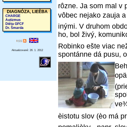
rôzne. Ja som mal v p
DIAGNÓZA, LIEÈBA
vôbec nejako zauja a
CHARGE
Autizmus
Diéta GFCF
inými. V druhom obd
Dr. Šmarda
ho, bol živý, komuniko
Robinko ešte viac než
Aktualizované: 26. 1. 2012
spontánne dá pusu, o
Beh
opä
(pr
spo
ve¾
èistotu slov (èo má pr