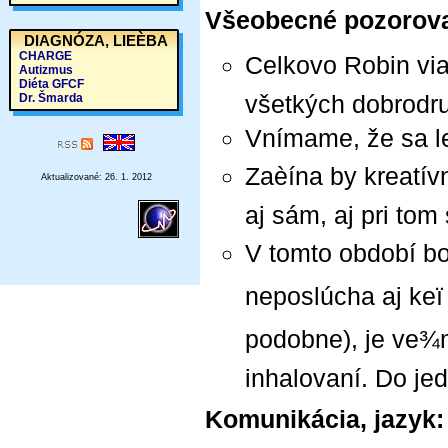
Všeobecné pozorova
DIAGNÓZA, LIEÈBA
CHARGE
Celkovo Robin viac
Autizmus
Diéta GFCF
všetkých dobrodr
Dr. Šmarda
Vnímame, že sa le
Zaèína by kreatí
Aktualizované: 26. 1. 2012
aj sám, aj pri tom
V tomto období bo
neposlúcha aj keï v
podobne), je ve¾mi
inhalovaní. Do jed
Komunikácia, jazyk: