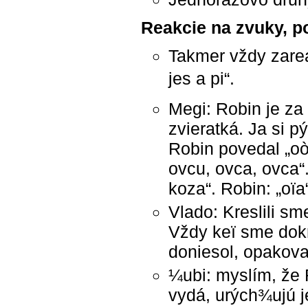
Reakcie na zvuky, p
Takmer vždy zare
jes a pi“.
Megi: Robin je z
zvieratká. Ja si p
Robin povedal „oò“
ovcu, ovca, ovca“.
koza“. Robin: „oïa
Vlado: Kreslili sm
Vždy keï sme dokr
doniesol, opakoval
¼ubi: myslím, že 
vydá, urých¾ujú j