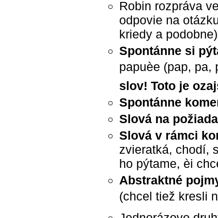
Robin rozpráva v
odpovie na otázku 
kriedy a podobne)
Spontánne si pýt
papuèe (pap, pa, pa
slov! Toto je oz
Spontánne komen
Slová na požiad
Slová v rámci ko
zvieratká, chodí, 
ho pýtame, èi chce
Abstraktné pojm
(chcel tiež kresl
Jednorázovo druh