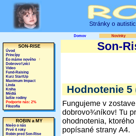
Stránky o autisti
Domov
Novinky
Son-Ri
SON-RISE
Úvod
Princípy
Èo máme nového
Dobrovo¾níci
Video
Fund-Raising
Kurz StartUp
Maximum Impact
Linda
Hodnotenie 5 (
Kniha
Médiá
Ïalšie rodiny
Fungujeme v zostave 
Podporte nás: 2%
Filozofia
dobrovo¾níkov! Tu p
ohodnotenia, ktorého
ROBIN a MY
Nieèo o nás
popísané strany A4.
Prvé 4 roky
Robin pred Son-Rise