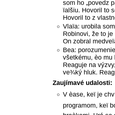
som ho „povedz pa
ïalšiu. Hovoril to
Hovoril to z vlastn
Vlaïa: urobila s
Robinovi, že to 
On zobral medveï
Bea: porozumenie 
všetkému, èo mu h
Reaguje na výzvy,
ve¾ký hluk. Reagu
Zaujímavé udalosti:
V èase, keï je ch
programom, keï bol