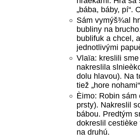
hraèkami. Hrá sa 
„bába, báby, pí“.
Sám vymýš¾al hry:
bubliny na brucho.
bublifuk a chcel, 
jednotlivými papu
Vlaïa: kreslili sm
nakreslila slnieèk
dolu hlavou). Na t
tiež „hore nohami“ 
Èimo: Robin sám d
prsty). Nakreslil
bábou. Predtým s
dokreslil cestièke
na druhú.