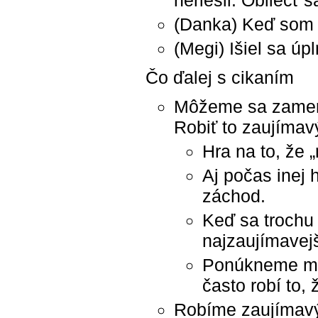
neriešil. Obliecť 
(Danka) Keď som 
(Megi) Išiel sa ú
Čo ďalej s cikaním
Môžeme sa zamera
Robiť to zaujímav
Hra na to, že 
Aj počas inej
záchod.
Keď sa trochu
najzaujímavejš
Ponúkneme mu 
často robí to,
Robíme zaujímav