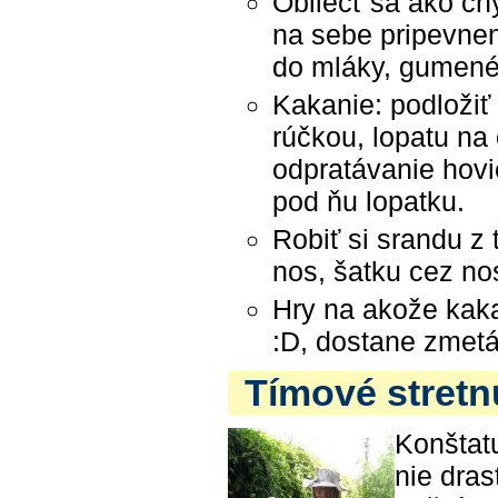
Obliecť sa ako ch
na sebe pripevnen
do mláky, gumené
Kakanie: podložiť 
rúčkou, lopatu na
odpratávanie hovi
pod ňu lopatku.
Robiť si srandu z
nos, šatku cez no
Hry na akože kak
:D, dostane zmetá
Tímové stretnu
Konštatu
nie dras