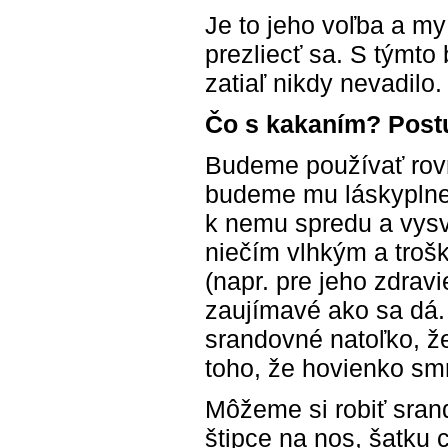
Je to jeho voľba a 
prezliecť sa. S týmt
zatiaľ nikdy nevadilo.
Čo s kakaním? Postu
Budeme používať rovn
budeme mu láskyplne
k nemu spredu a vysv
niečím vlhkým a trošk
(napr. pre jeho zdravi
zaujímavé ako sa dá. 
srandovné natoľko, že
toho, že hovienko smr
Môžeme si robiť sran
štipce na nos, šatku 