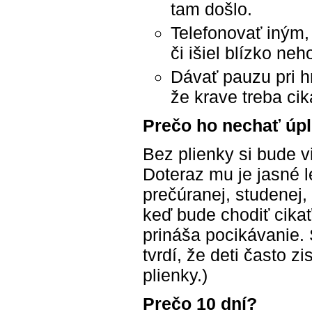
tam došlo.
Telefonovať iným,
či išiel blízko neh
Dávať pauzu pri h
že krave treba cika
Prečo ho nechať úpl
Bez plienky si bude v
Doteraz mu je jasné le
prečúranej, studenej,
keď bude chodiť cikať
prináša pocikávanie. S
tvrdí, že deti často z
plienky.)
Prečo 10 dní?