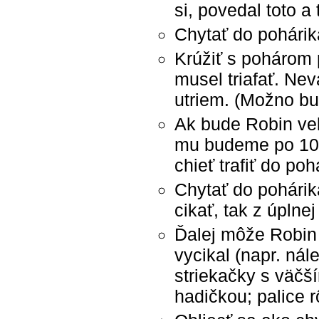
si, povedal toto a t
Chytať do pohárik
Krúžiť s pohárom 
musel triafať. Ne
utriem. (Možno bu
Ak bude Robin veľ
mu budeme po 10 
chieť trafiť do po
Chytať do pohárik
cikať, tak z úplne
Ďalej môže Robin 
vycikal (napr. ná
striekačky s väčší
hadičkou; palice 