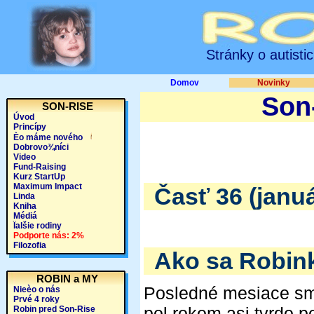
Stránky o autisti
Domov
Novinky
Son-
SON-RISE
Úvod
Princípy
Èo máme nového
Dobrovo¾níci
Video
Fund-Raising
Kurz StartUp
Maximum Impact
Časť 36 (januá
Linda
Kniha
Médiá
Ïalšie rodiny
Podporte nás: 2%
Filozofia
Ako sa Robinko
ROBIN a MY
Posledné mesiace sme
Nieèo o nás
Prvé 4 roky
pol rokom asi tvrdo po
Robin pred Son-Rise