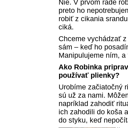
Nie. V prvom rade ro
preto ho nepotrebuj
robiť z cikania srand
ciká.
Chceme vychádzať z R
sám – keď ho posadí
Manipulujeme ním, a
Ako Robinka priprav
používať plienky?
Urobíme začiatočný ri
sú už za nami. Môžem
napríklad zahodiť rit
ich zahodili do koša a
do styku, keď nepočít