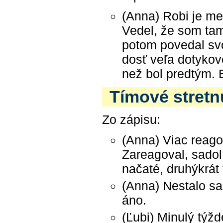
(Anna) Robi je me
Vedel, že som tam
potom povedal svo
dosť veľa dotykove
než bol predtým. 
Tímové stretnu
Zo zápisu:
(Anna) Viac reago
Zareagoval, sadol
načaté, druhýkrát 
(Anna) Nestalo sa 
áno.
(Ľubi) Minulý týžd