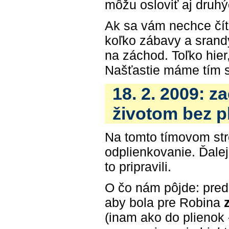
môžu osloviť aj druhý
Ak sa vám nechce čítať
koľko zábavy a srand
na záchod. Toľko hier
Našťastie máme tím s
18. 2. 2009: 
životom bez p
Na tomto tímovom stre
odplienkovanie. Ďale
to pripravili.
O čo nám pôjde: pred
aby bola pre Robina
(inam ako do plienok 