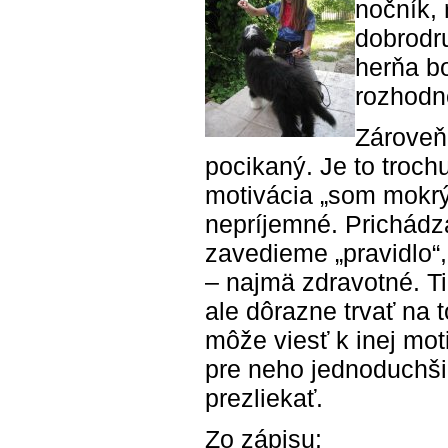
nočník, 
dobrodr
herňa b
rozhodn
Zároveň
pocikaný. Je to troch
motivácia „som mokrý,
nepríjemné. Prichádz
zavedieme „pravidlo“,
– najmä zdravotné. T
ale dôrazne trvať na 
môže viesť k inej mot
pre neho jednoduchši
prezliekať.
Zo zápisu: