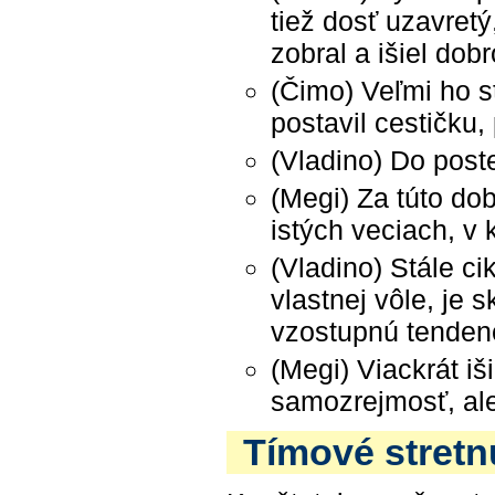
tiež dosť uzavretý
zobral a išiel do
(Čimo) Veľmi ho s
postavil cestičku,
(Vladino) Do poste
(Megi) Za túto dob
istých veciach, v k
(Vladino) Stále ci
vlastnej vôle, je 
vzostupnú tenden
(Megi) Viackrát iš
samozrejmosť, ale
Tímové stretnu