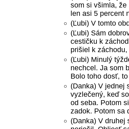
som si všimla, že 
len asi 5 percent 
(Ľubi) V tomto ob
(Ľubi) Sám dobrov
cestičku k záchod
prišiel k záchodu, 
(Ľubi) Minulý týžd
nechcel. Ja som b
Bolo toho dosť, to
(Danka) V jednej 
vyzlečený, keď so
od seba. Potom si
zadok. Potom sa d
(Danka) V druhej 