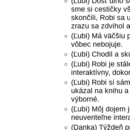
(Ľubi) Dosť dlho s
sme si cestičky v
skončili, Robi sa 
zrazu sa zdvihol a
(Ľubi) Má väčšiu 
vôbec nebojuje.
(Ľubi) Chodil a sk
(Ľubi) Robi je stá
interaktívny, doko
(Ľubi) Robi si sám
ukázal na knihu a
výborné.
(Ľubi) Môj dojem 
neuveriteľne inter
(Danka) Týždeň pr