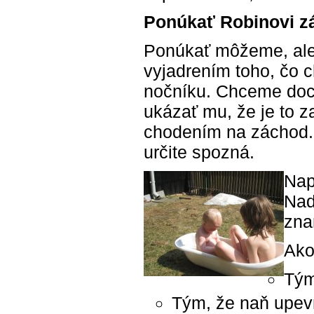
Ponúkať Robinovi z
Ponúkať môžeme, ale 
vyjadrením toho, čo 
nočníku. Chceme docie
ukázať mu, že je to 
chodením na záchod. 
určite spozná.
Nap
Nad
zna
Ako
Tým
Tým, že naň upevn