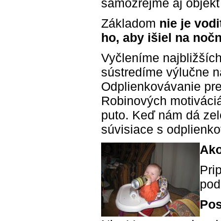
samozrejme aj objekt 
Základom
nie je vod
ho, aby išiel na noč
Vyčleníme najbližších
sústredíme výlučne n
Odplienkovávanie pr
Robinových motiváciá
puto. Keď nám dá ze
súvisiace s odplienk
Ako
Pri
pod
Pos