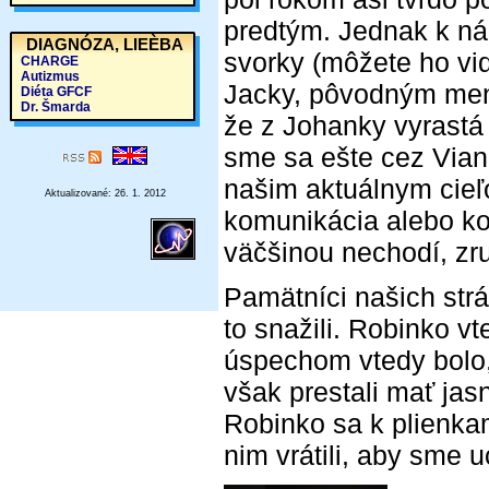
predtým. Jednak k ná
DIAGNÓZA, LIEÈBA
svorky (môžete ho vid
CHARGE
Autizmus
Jacky, pôvodným men
Diéta GFCF
Dr. Šmarda
že z Johanky vyrastá
sme sa ešte cez Viano
našim aktuálnym cieľ
Aktualizované: 26. 1. 2012
komunikácia alebo k
väčšinou nechodí, zr
Pamätníci našich str
to snažili. Robinko vt
úspechom vtedy bolo,
však prestali mať jas
Robinko sa k plienka
nim vrátili, aby sme u