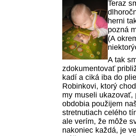
Teraz sm
dlhoročn
herni ta
pozná mn
(A okrem
niektorý
A tak sm
zdokumentovať pribli
kadí a ciká iba do pl
Robinkovi, ktorý cho
my museli ukazovať, 
obdobia použijem naše
stretnutiach celého t
ale verím, že môže s
nakoniec každá, je ve