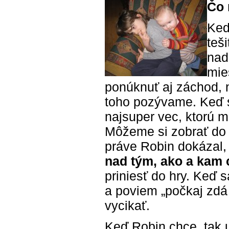
Čo 
Keď
teš
nad
mie
ponúknuť aj záchod, n
toho pozývame. Keď s
najsuper vec, ktorú m
Môžeme si zobrať do 
práve Robin dokázal, 
nad tým, ako a kam c
priniesť do hry. Keď 
a poviem „počkaj zdá 
vycikať.
Keď Robin chce, tak 