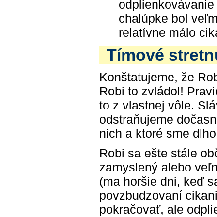
odplienkovávanie
chalúpke bol veľm
relatívne málo cik
Tímové stretnu
Konštatujeme, že Rob
Robi to zvládol! Prav
to z vlastnej vôle. S
odstraňujeme dočasné 
nich a ktoré sme dlho
Robi sa ešte stále o
zamyslený alebo veľm
(ma horšie dni, keď sa
povzbudzovaní cikan
pokračovať, ale odpli