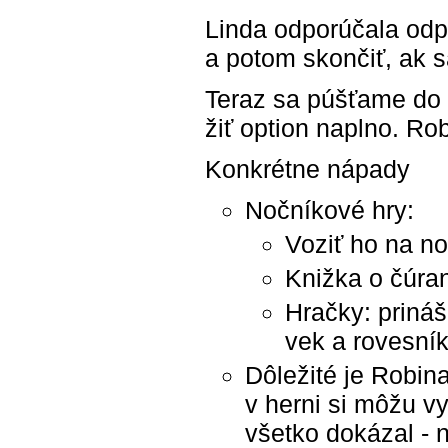
Linda odporúčala odp
a potom skončiť, ak 
Teraz sa púšťame do
žiť option naplno. Rob
Konkrétne nápady
Nočníkové hry:
Voziť ho na no
Knižka o čúran
Hračky: prináš
vek a rovesník
Dôležité je Robin
v herni si môžu v
všetko dokázal - n