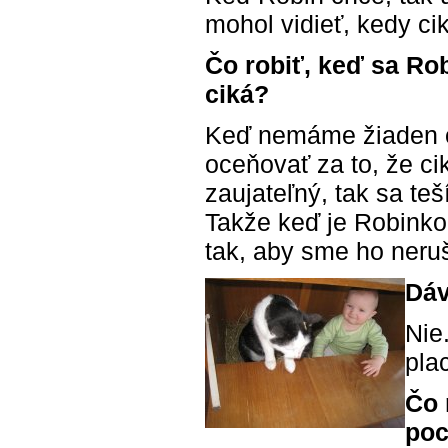
mohol vidieť, kedy ci
Čo robiť, keď sa Rob
ciká?
Keď nemáme žiaden o
oceňovať za to, že ci
zaujateľný, tak sa te
Takže keď je Robinko
tak, aby sme ho neru
Dáv
Nie
pla
Čo 
poc