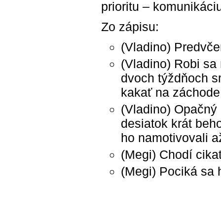
prioritu – komunikáciu
Zo zápisu:
(Vladino) Predvče
(Vladino) Robi s
dvoch týždňoch sm
kakať na záchode
(Vladino) Opačný
desiatok krát beh
ho namotivovali až
(Megi) Chodí cika
(Megi) Pociká sa 