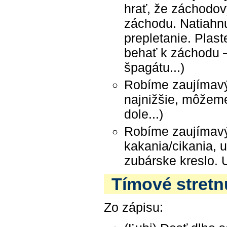
hrať, že záchodový
záchodu. Natiahnu
prepletanie. Pla
behať k záchodu –
špagátu...)
Robíme zaujímavý
najnižšie, môžeme
dole...)
Robíme zaujímavý
kakania/cikania, u
zubárske kreslo. U
Tímové stretnu
Zo zápisu: