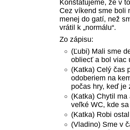
Konštatujeme, že v to
Cez víkend sme boli 
menej do gatí, než s
vrátil k „normálu“.
Zo zápisu:
(Ľubi) Mali sme d
obliecť a bol viac
(Katka) Celý čas 
odoberiem na kemp
počas hry, keď je
(Katka) Chytil ma
veľké WC, kde sa 
(Katka) Robi osta
(Vladino) Sme v 