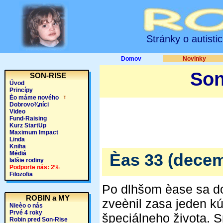
Stránky o autisti
Domov
Novinky
Son
SON-RISE
Úvod
Princípy
Èo máme nového
Dobrovo¾níci
Video
Fund-Raising
Kurz StartUp
Maximum Impact
Linda
Kniha
Médiá
Èas 33 (decem
Ïalšie rodiny
Podporte nás: 2%
Filozofia
Po dlhšom èase sa d
ROBIN a MY
zveènil zasa jeden k
Nieèo o nás
Prvé 4 roky
špeciálneho života. S
Robin pred Son-Rise