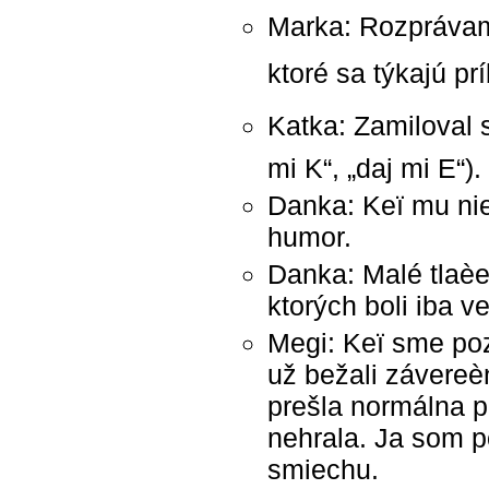
Marka: Rozprávam
ktoré sa týkajú pr
Katka: Zamiloval s
mi K“, „daj mi E“).
Danka: Keï mu ni
humor.
Danka: Malé tlaèe
ktorých boli iba 
Megi: Keï sme poz
už bežali závereèn
prešla normálna p
nehrala. Ja som po
smiechu.