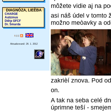
môžete vidie aj na p
DIAGNÓZA, LIEÈBA
asi náš údel v tomto
CHARGE
Autizmus
Diéta GFCF
možno meòavky a od
Dr. Šmarda
Aktualizované: 26. 1. 2012
zakrièí znova. Pod o
on.
A tak na seba celé dn
úprimne teší - smeje