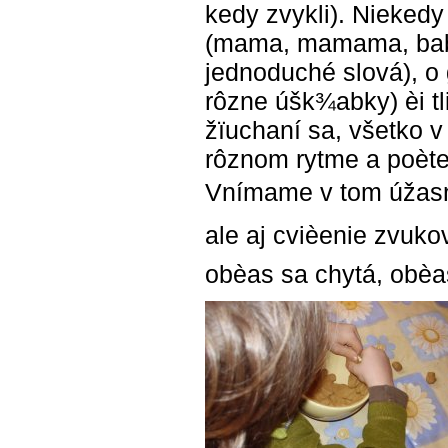
kedy zvykli). Niekedy
(mama, mamama, baba
jednoduché slová), o 
rôzne úšk¾abky) èi t
žïuchaní sa, všetko 
rôznom rytme a poète 
Vnímame v tom úžasnú
ale aj cvièenie zvuko
obèas sa chytá, obèa