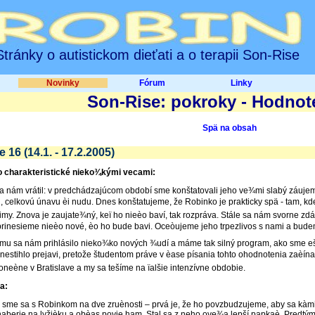
Stránky o autistickom dieťati a o terapii Son-Rise
Novinky
Fórum
Linky
Son-Rise: pokroky - Hodnot
Spä na obsah
 16 (14.1. - 17.2.2005)
o charakteristické nieko¾kými vecami:
a nám vrátil: v predchádzajúcom období sme konštatovali jeho ve¾mi slabý záuje
, celkovú únavu èi nudu. Dnes konštatujeme, že Robinko je prakticky spä - tam, kd
imy. Znova je zaujate¾ný, keï ho nieèo baví, tak rozpráva. Stále sa nám svorne zdá
inesieme nieèo nové, èo ho bude bavi. Oceòujeme jeho trpezlivos s nami a budeme
mu sa nám prihlásilo nieko¾ko nových ¾udí a máme tak silný program, ako sme eš
 nestihlo prejavi, pretože študentom práve v èase písania tohto ohodnotenia zaèín
oneène v Bratislave a my sa tešíme na ïalšie intenzívne obdobie.
a:
li sme sa s Robinkom na dve zruènosti – prvá je, že ho povzbudzujeme, aby sa kà
naberie na lyžièku a obèas povie ham. Stal sa z neho ove¾a lepší papkaè. Predtým 