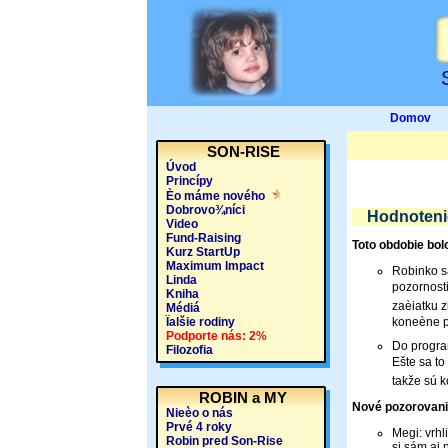
Domov
SON-RISE
Úvod
Princípy
Èo máme nového
Dobrovo¾níci
Hodnotenie
Video
Fund-Raising
Toto obdobie bol
Kurz StartUp
Maximum Impact
Robinko s
Linda
pozornosti
Kniha
zaèiatku z
Médiá
Ïalšie rodiny
koneène pr
Podporte nás: 2%
Do progra
Filozofia
Ešte sa to
takže sú k
ROBIN a MY
Nové pozorovani
Nieèo o nás
Prvé 4 roky
Megi: vrh
Robin pred Son-Rise
si sám aj 