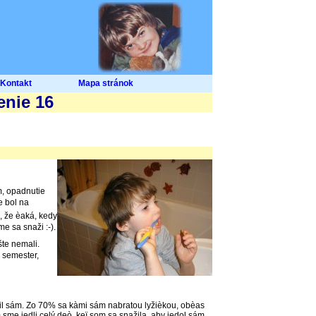
Kontakt
Mapa stránok
enie 16
m, opadnutie
e bol na
, že èaká, kedy
 sa snaži :-).
te nemali.
a semester,
mil sám. Zo 70% sa kàmi sám nabratou lyžièkou, obèas
sme jedli celý deò, keï som sa snažila, aby jedol sám.