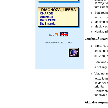
Teraz je v
tom zlepši
DIAGNÓZA, LIEÈBA
Bea: rozh
CHARGE
Autizmus
¼ubi: znov
Diéta GFCF
Megi: tri 
Dr. Šmarda
Megi: viac
Hanka: zd
Zaujímavé udalos
Aktualizované: 26. 1. 2012
Èimo: Robi
krátko na 
si ¾ahol. 
Bea: ako k
a bol živý
Vladino: r
to, že to 
Takto s vi
priorita.
Hanka: chc
tancovala 
Aktuálne rozpráv