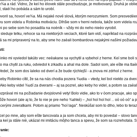
e¾a a rád. Vidno, že keï ho èlovek stále povzbudzuje, je motivovaný. Druhá je obl
l, staèí ho pobáda a sám to urobí.
ovoril sa, hovorí ve¾a. Má nejaké nové slová, ktorým nerozumiem. Som presvedèen
u som videla u Robinka motiváciu. Dlhšie som v herni nebola, takže som videla roz
dni po sebe som ho posadila na noèník – vždy mi do neho nieèo vyrobil.
 sleduje telku, rehoce sa na niektorých veciach, ktoré tam vidí, napríklad na rozprávk
á sa mi pripravený na to, aby sme ho zaèali bombardova nejakými našími požiada
ti:
nko mi vyviedol takúto vec: neèakane sa vychytil a vybehol z herne. Keï sme boli s
to ma chytil za ruku, odviedol k zrkadlu a ahal ma dole. Sadol som, ale ešte ma tlaè
Vedel, že som dos ïaleko od dverí a že bude rýchlejší - a znova mi zdrhol z herne.
eby Robinko cítil, že sa na nás chodia pozera ¾udia – vtedy, keï bol niekto za dver
. Ako keby videl ¾udí za dverami – aj sa pozrel, ako keby ho videl, a potom sa zaèal 
ozprával mi na požiadanie dvojslovné vety! Bolo vidie, ako to v òom pracuje, ako s
môže hovori (ale aj to, že to nie je pre neho ¾ahké) – „hoï hoï hoï hoï ... oò oò oò“ a
acerými zvieratkami. Potom aj priamo "hoï laga". Neskúšal som to dlho, lebo to teraz
el po mne, aby som ešte tancovala a ja som chcela, aby mi to povedal – slovo tancu
a keï ja stále niè, ukázal mi imitáciu môjho tanca a spevu, že som sa rozrehotala. S
anie: