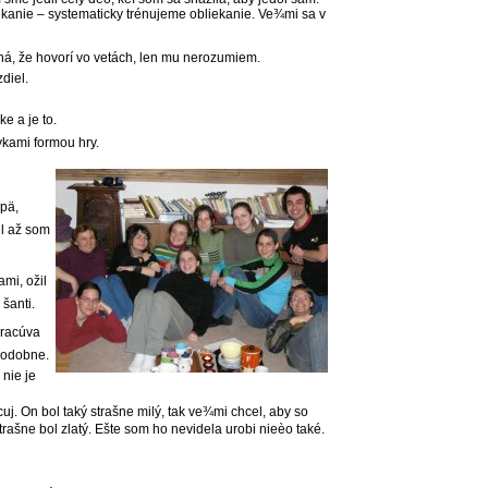
iekanie – systematicky trénujeme obliekanie. Ve¾mi sa v
á, že hovorí vo vetách, len mu nerozumiem.
diel.
e a je to.
vkami formou hry.
pä,
il až som
ami, ožil
šanti.
pracúva
 podobne.
 nie je
j. On bol taký strašne milý, tak ve¾mi chcel, aby so
trašne bol zlatý. Ešte som ho nevidela urobi nieèo také.