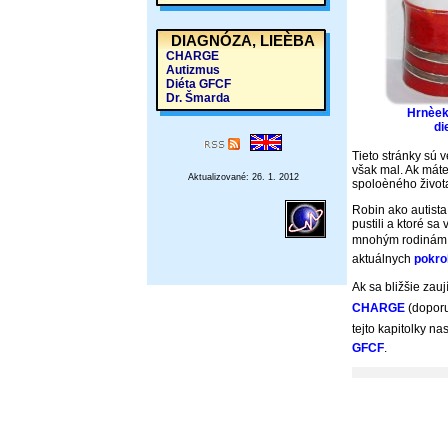
DIAGNÓZA, LIEÈBA
CHARGE
Autizmus
Diéta GFCF
Dr. Šmarda
Hrnèek
di
Tieto stránky sú
však mal. Ak mát
Aktualizované: 26. 1. 2012
spoloèného život
Robin ako autist
pustili a ktoré sa
mnohým rodinám vyl
aktuálnych
pokro
Ak sa bližšie zauj
CHARGE
(doporu
tejto kapitolky n
GFCF
.