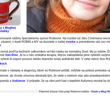
y z Meginej
elnièky
 venované nášmu špeciálnemu synovi Robinovi. Na rozdiel od Járu Cimrmana neoch
e záujem, v èasti ROBIN a MY sa dozviete o našej
svorke
a prevedieme vás cez ni
a.
a nemá pod¾a bežných odborníkov ve¾kú nádej na normálny život. My ju máme. Èím
 volá
Son-Rise
. Je to u nás unikátna terapia, ktorou zakladatelia plne vylieèili sv
ieèi èi aspoò posunú ïaleko dopredu svoje autistické deti. V celej sekcii Son-Rise
koch
.
ímate o nálepky a diagnózy, ktoré sú Robinovi prišité, môžete sa pokúsi prelúska cez
èenie: ak chcete ohurova dievèatá tým, že viete o nieèom viac ako pravdepodob
aspamä) a
Autizmus
. V prípade, že sa vám poh¾ad v kapitole Autizmus nezdal by dos
Príjemné èítanie Vám prajú Robinovi rodièia -
Vlado a Megi M