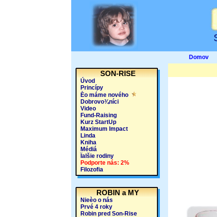
Domov
SON-RISE
Úvod
Princípy
Èo máme nového
Dobrovo¾níci
Video
Fund-Raising
Kurz StartUp
Maximum Impact
Linda
Kniha
Médiá
Ïalšie rodiny
Podporte nás: 2%
Filozofia
ROBIN a MY
Nieèo o nás
Prvé 4 roky
Robin pred Son-Rise