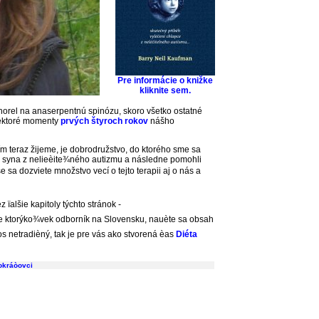
Pre informácie o knižke
kliknite sem.
orel na anaserpentnú spinózu, skoro všetko ostatné
ektoré momenty
prvých štyroch rokov
nášho
 teraz žijeme, je dobrodružstvo, do ktorého sme sa
ojho syna z nelieèite¾ného autizmu a následne pomohli
 sa dozviete množstvo vecí o tejto terapii aj o nás a
 ïalšie kapitoly týchto stránok -
ne ktorýko¾vek odborník na Slovensku, nauète sa obsah
 netradièný, tak je pre vás ako stvorená èas
Diéta
okráòovci